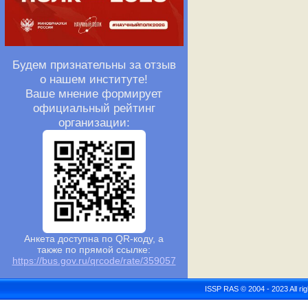
Будем признательны за отзыв
о нашем институте!
Ваше мнение формирует
официальный рейтинг
организации:
Анкета доступна по QR-коду, а
также по прямой ссылке:
https://bus.gov.ru/qrcode/rate/359057
ISSP RAS © 2004 - 2023 All r