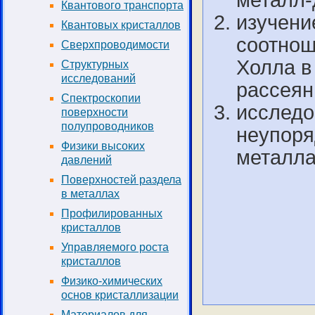
металл-
Квантового транспорта
изучени
Квантовых кристаллов
соотнош
Сверхпроводимости
Холла в
Структурных
исследований
рассея
Спектроскопии
исследо
поверхности
полупроводников
неупоря
Физики высоких
металла
давлений
Поверхностей раздела
в металлах
Профилированных
кристаллов
Управляемого роста
кристаллов
Физико-химических
основ кристаллизации
Материалов для