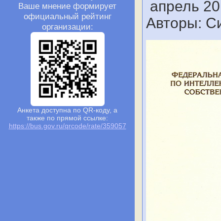
апрель 201
Ваше мнение формирует
официальный рейтинг
Авторы: Си
организации:
Анкета доступна по QR-коду, а
также по прямой ссылке:
https://bus.gov.ru/qrcode/rate/359057