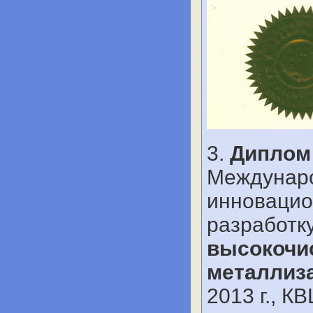
3.
Диплом
Междунаро
инновацио
разработк
высокочис
металлиз
2013 г., К