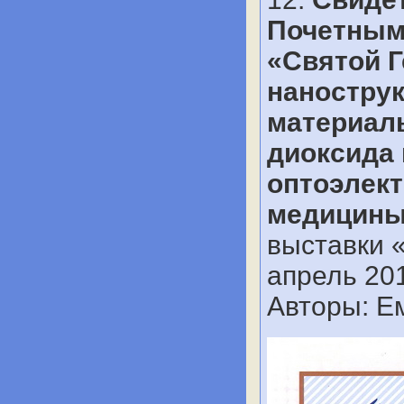
Почетным 
«Святой 
наностру
материал
диоксида 
оптоэлект
медицин
выставки 
апрель 201
Авторы: Ем