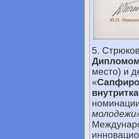
5. Стрюко
Дипломом
место) и 
«
Сапфиро
внутритка
номинаци
молодежи
Междунаро
инновацио