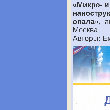
«Микро- 
нанострук
опала»
, а
Москва.
Авторы: Ем