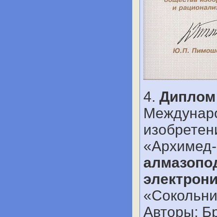
4.
Диплом
Междунар
изобретен
«Архимед-
алмазопо
электрони
«Сокольник
Авторы: Бр