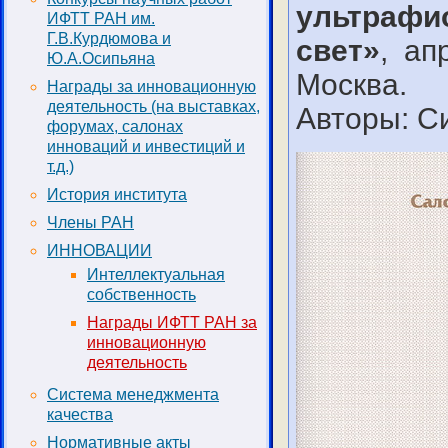
ультрафи
ИФТТ РАН им.
Г.В.Курдюмова и
свет»
, ап
Ю.А.Осипьяна
Москва.
Награды за инновационную
деятельность (на выставках,
Авторы: Си
форумах, салонах
инноваций и инвестиций и
т.д.)
История института
Члены РАН
ИННОВАЦИИ
Интеллектуальная
собственность
Награды ИФТТ РАН за
инновационную
деятельность
Система менеджмента
качества
Нормативные акты