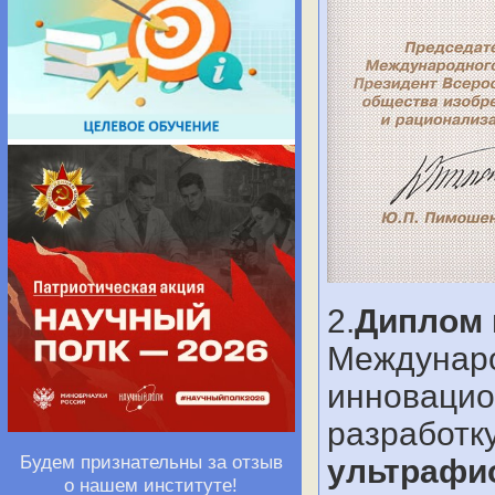
2.
Диплом 
Междунаро
инновацио
разработк
Будем признательны за отзыв
ультрафио
о нашем институте!