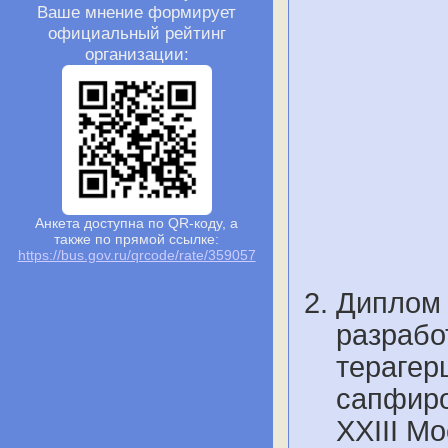
Ваше мнение формирует
официальный рейтинг
организации:
Анкета доступна по QR-коду, а
также по прямой ссылке:
https://bus.gov.ru/qrcode/rate/359057
Диплом 
разрабо
терагер
сапфиро
XXIII М