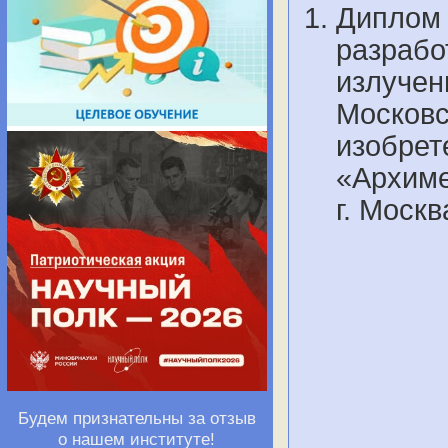
Диплом 
разрабо
излучен
Москов
изобрет
«Архимед
г. Моск
Будем признательны за отзыв
о нашем институте!