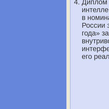
Диплом 
интелле
в номин
России 
года» з
внутрив
интерфе
его реа