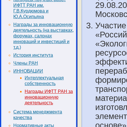
29.08.20
ИФТТ РАН им.
Г.В.Курдюмова и
Московс
Ю.А.Осипьяна
Участие
Награды за инновационную
деятельность (на выставках,
«Россий
форумах, салонах
инноваций и инвестиций и
«Эколог
т.д.)
ресурсо
История института
эффекти
Члены РАН
перераб
ИННОВАЦИИ
Интеллектуальная
формиро
собственность
транспо
Награды ИФТТ РАН за
материа
инновационную
деятельность
изготов
Система менеджмента
элемент
качества
основе»
Нормативные акты