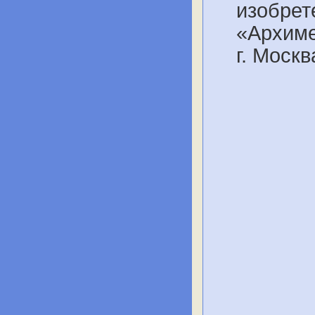
изобрет
«Архимед
г. Моск