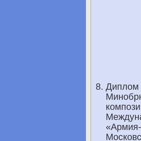
Диплом 
Минобрн
компози
Междуна
«Армия-2
Московс