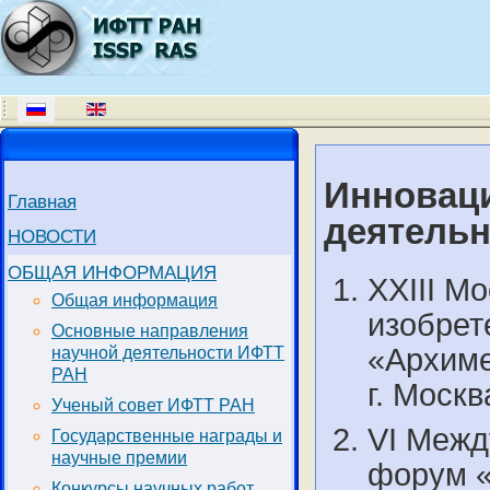
Инновац
Главная
деятельн
НОВОСТИ
ОБЩАЯ ИНФОРМАЦИЯ
XXIII М
Общая информация
изобрет
Основные направления
«Архимед
научной деятельности ИФТТ
РАН
г. Моск
Ученый совет ИФТТ РАН
VI Межд
Государственные награды и
научные премии
форум «
Конкурсы научных работ