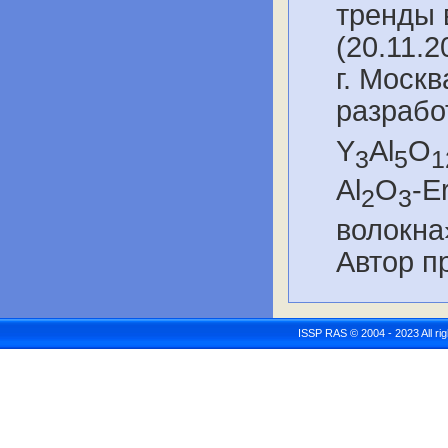
тренды 
(20.11.2
г. Моск
разрабо
Y
Al
O
3
5
1
Al
O
-E
2
3
волокна
Автор п
ISSP RAS © 2004 - 2023 All r