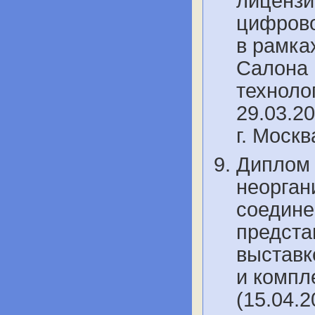
лицензи
цифрово
в рамка
Салона 
техноло
29.03.20
г. Моск
Диплом 
неорган
соедине
предста
выставк
и компл
(15.04.2