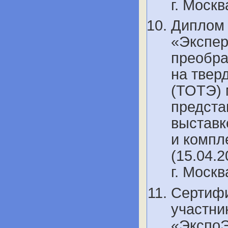
г. Моск
Диплом 
«Экспе
преобра
на твер
(ТОТЭ) 
предста
выставк
и компл
(15.04.2
г. Моск
Сертифи
участни
«ЭкспоЭ