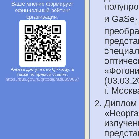
Ваше мнение формирует
полупро
официальный рейтинг
организации:
и GaSe
1
преобра
предста
специал
оптичес
«Фотони
Анкета доступна по QR-коду, а
также по прямой ссылке:
(03.03.2
https://bus.gov.ru/qrcode/rate/359057
г. Моск
Диплом 
«Неорга
излучен
предста