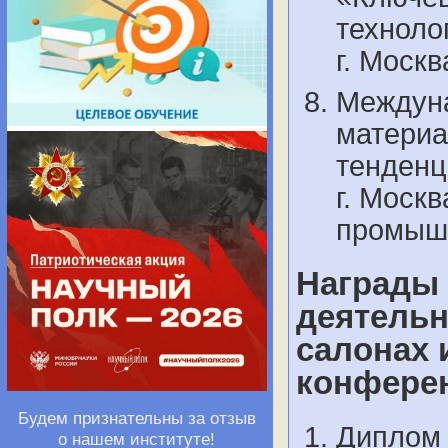
технолог
г. Моск
Междун
материа
тенденци
г. Моск
промыш
Награды
деятельн
салонах 
конференц
Будем признательны за отзыв
Диплом 
о нашем институте!