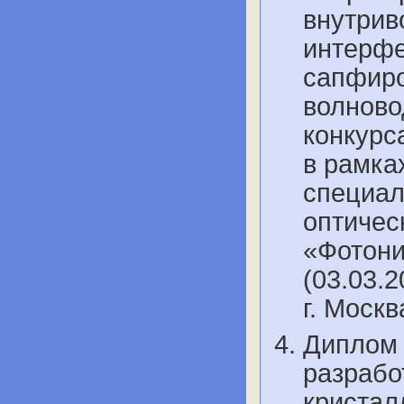
внутрив
интерфе
сапфиро
волново
конкурс
в рамка
специал
оптичес
«Фотони
(03.03.2
г. Моск
Диплом 
разрабо
кристал