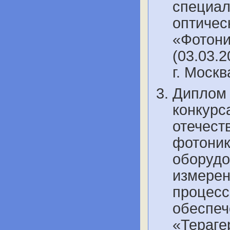
специал
оптичес
«Фотони
(03.03.2
г. Моск
Диплом 
конкурс
отечест
фотоник
оборудо
измерен
процесс
обеспеч
«Тераге