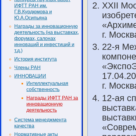
XXII Мо
ИФТТ РАН им.
Г.В.Курдюмова и
изобрет
Ю.А.Осипьяна
«Архимед
Награды за инновационную
г. Моск
деятельность (на выставках,
форумах, салонах
инноваций и инвестиций и
22-я Ме
т.д.)
компоне
История института
«ЭкспоЭ
Члены РАН
17.04.20
ИННОВАЦИИ
Интеллектуальная
г. Моск
собственность
12-ая с
Награды ИФТТ РАН за
инновационную
выставк
деятельность
выставк
Система менеджмента
«Соврем
качества
Нормативные акты