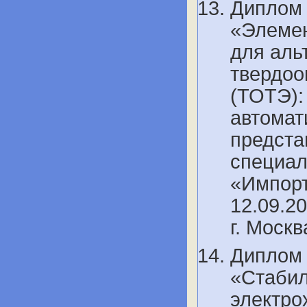
Диплом 
«Элемен
для аль
твердоо
(ТОТЭ):
автомат
предста
специал
«Импорт
12.09.20
г. Моск
Диплом 
«Стабил
электро