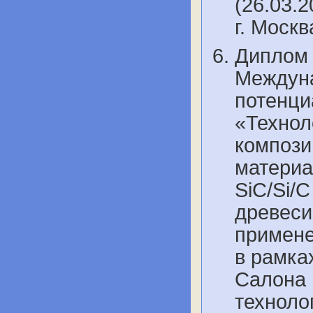
(26.03.2
г. Моск
Диплом 
Междуна
потенци
«Технол
компози
материа
SiC/Si/
древеси
примене
в рамка
Салона 
техноло