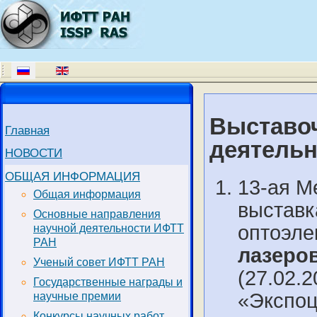
Выставоч
Главная
деятельно
НОВОСТИ
ОБЩАЯ ИНФОРМАЦИЯ
13-ая М
Общая информация
выставк
Основные направления
оптоэле
научной деятельности ИФТТ
РАН
лазеров
Ученый совет ИФТТ РАН
(27.02.2
Государственные награды и
«Экспоц
научные премии
Конкурсы научных работ