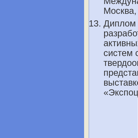
Междуна
Москва,
Диплом 
разрабо
активны
систем 
твердоо
предста
выставк
«Экспоц