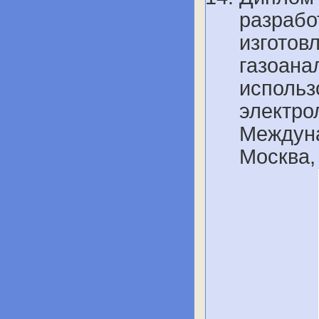
разрабо
изготов
газоана
использ
электро
Междуна
Москва,