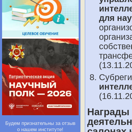
интелл
для на
организ
организ
собстве
трансфе
(13.11.2
Cубрег
интелл
(16.11.2
Награды
деятельн
Будем признательны за отзыв
салонах 
о нашем институте!