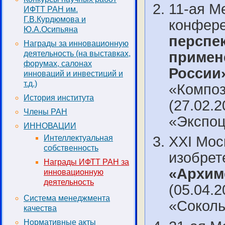
11-ая М
ИФТТ РАН им.
Г.В.Курдюмова и
конфер
Ю.А.Осипьяна
перспе
Награды за инновационную
примен
деятельность (на выставках,
форумах, салонах
России
инноваций и инвестиций и
т.д.)
«Композ
История института
(27.02.2
Члены РАН
«Экспоц
ИННОВАЦИИ
Интеллектуальная
XXI Мос
собственность
изобрет
Награды ИФТТ РАН за
«Архим
инновационную
деятельность
(05.04.2
Система менеджмента
«Соколь
качества
Нормативные акты