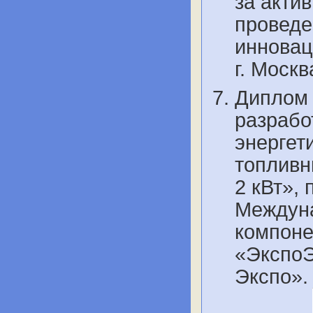
за акти
проведе
инновац
г. Моск
Диплом 
разрабо
энергет
топливн
2 кВт»,
Междуна
компоне
«ЭкспоЭ
Экспо».