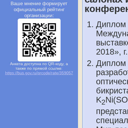
Ваше мнение формирует
конференц
официальный рейтинг
организации:
Диплом 
Междуна
выставк
2018», 
Диплом 
Анкета доступна по QR-коду, а
также по прямой ссылке:
разрабо
https://bus.gov.ru/qrcode/rate/359057
оптичес
бикрист
K
Ni(SO
2
предста
специал