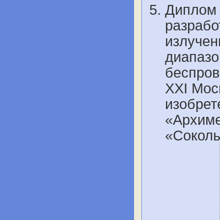
Диплом 
разрабо
излучен
диапазо
беспров
XXI Мос
изобрет
«Архиме
«Cоколь