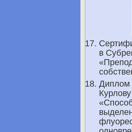
Сертифи
в Cубре
«Препод
собстве
Диплом
Курлову
«Способ
выделен
флуорес
одновре