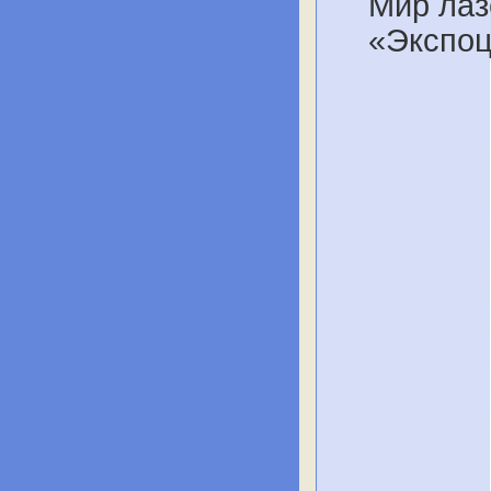
Мир лаз
«Экспоц