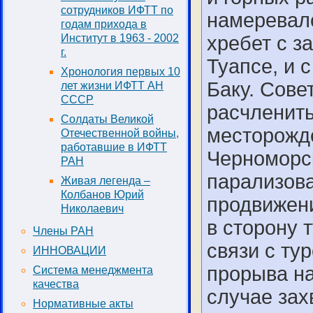
сотрудников ИФТТ по
намеревал
годам прихода в
Институт в 1963 - 2002
хребет с з
г.
Туапсе, и 
Хронология первых 10
Баку. Сове
лет жизни ИФТТ АН
СССР
расчленить
Солдаты Великой
месторожде
Отечественной войны,
работавшие в ИФТТ
Черноморск
РАН
парализова
Живая легенда –
Колбанов Юрий
продвижен
Николаевич
в сторону 
Члены РАН
связи с ту
ИННОВАЦИИ
прорыва на
Система менеджмента
качества
случае зах
Нормативные акты