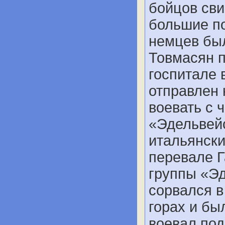
бойцов сви
большие по
немцев был
Товмасян п
госпитале 
отправлен 
воевать с 
«Эдельвейс
итальянски
перевале Г
группы «Эд
сорвался в
горах и бы
воевал под