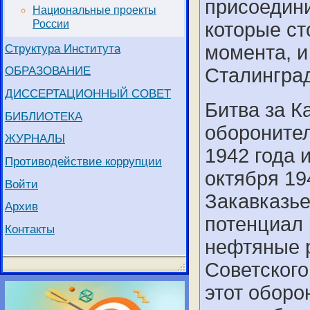
присоедини
Национальные проекты
России
которые ст
Структура Института
момента, и
ОБРАЗОВАНИЕ
Сталинград
ДИССЕРТАЦИОННЫЙ СОВЕТ
Битва за К
БИБЛИОТЕКА
оборонител
ЖУРНАЛЫ
1942 года 
Противодействие коррупции
октября 19
Войти
Закавказье
Архив
потенциал 
Контакты
нефтяные р
Советского
этот обор