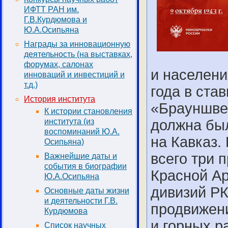
ИФТТ РАН им.
Г.В.Курдюмова и
Ю.А.Осипьяна
Награды за инновационную
деятельность (на выставках,
форумах, салонах
и населени
инноваций и инвестиций и
т.д.)
года в ста
История института
«Брауншвей
К истории становления
института (из
должна был
воспоминаний Ю.А.
на Кавказ.
Осипьяна)
всего три 
Важнейшие даты и
события в биографии
Красной Ар
Ю.А.Осипьяна
дивизий РК
Основные даты жизни
и деятельности Г.В.
продвижени
Курдюмова
и горных р
Список научных