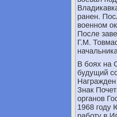
Владикавка
ранен. Пос
военном ок
После заве
Г.М. Товма
начальника
В боях на 
будущий с
Награжден
Знак Почет
органов Го
1968 году 
работу в И