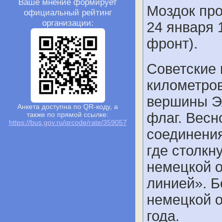
Ваше мнение формирует
Моздок про
официальный рейтинг
организации:
24 января 
фронт).
Советские 
километров
вершины Э
Анкета доступна по QR-коду, а
флаг. Весн
также по прямой ссылке:
https://bus.gov.ru/qrcode/rate/359057
соединения
где столкн
немецкой 
линией». Б
немецкой 
года.