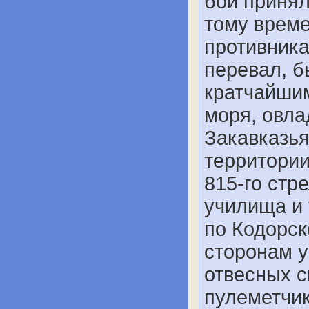
бой принял
тому врем
противника
перевал, 
кратчайшим
моря, овла
Закавказья
территории
815-го стр
училища и
по Кодорс
сторонам у
отвесных 
пулеметчик