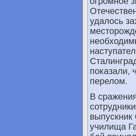
огромное з
Отечествен
удалось за
месторожде
необходим
наступател
Сталинград
показали, 
перелом.
В сражения
сотрудник
выпускник 
училища Г