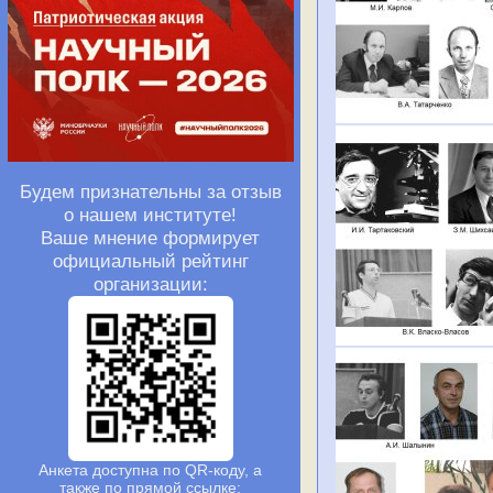
Будем признательны за отзыв
о нашем институте!
Ваше мнение формирует
официальный рейтинг
организации:
Анкета доступна по QR-коду, а
также по прямой ссылке: