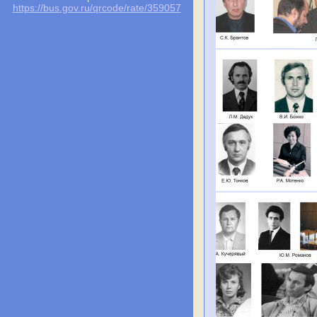
https://bus.gov.ru/qrcode/rate/359057