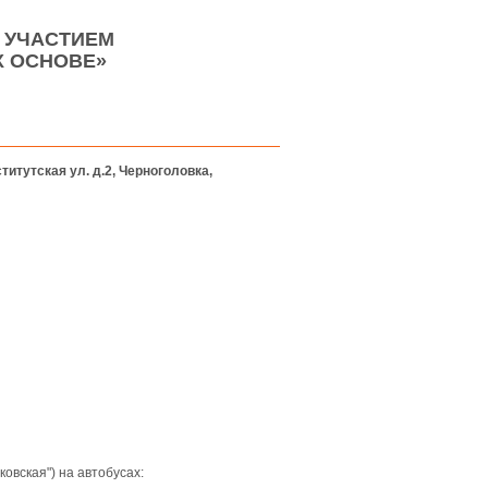
 УЧАСТИЕМ
Х ОСНОВЕ»
итутская ул. д.2, Черноголовка,
овская") на автобусах: